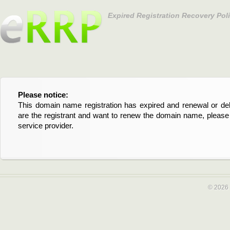
Expired Registration Recovery Pol
Please notice:
Bitte beachten Sie:
This domain name registration has expired and renewal or dele
Diese Domainregistrierung ist abgelaufen und die Verläng
are the registrant and want to renew the domain name, please 
Domain stehen an. Wenn Sie der Registrant sind und di
service provider.
verlängern möchten, kontaktieren Sie bitte Ihren Service-Provid
© 2026